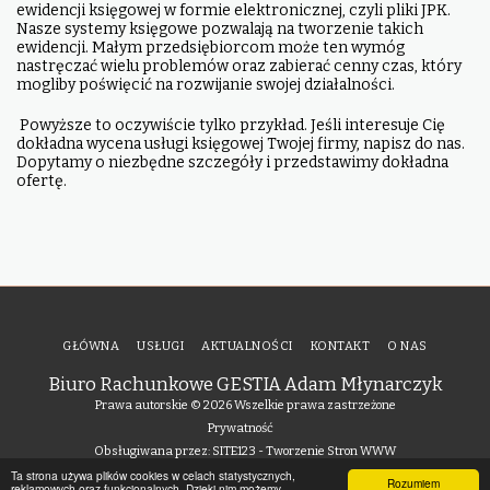
ewidencji księgowej w formie elektronicznej, czyli pliki JPK.
Nasze systemy księgowe pozwalają na tworzenie takich
ewidencji. Małym przedsiębiorcom może ten wymóg
nastręczać wielu problemów oraz zabierać cenny czas, który
mogliby poświęcić na rozwijanie swojej działalności.
Powyższe to oczywiście tylko przykład. Jeśli interesuje Cię
dokładna wycena usługi księgowej Twojej firmy, napisz do nas.
Dopytamy o niezbędne szczegóły i przedstawimy dokładna
ofertę.
GŁÓWNA
USŁUGI
AKTUALNOŚCI
KONTAKT
O NAS
Biuro Rachunkowe GESTIA Adam Młynarczyk
Prawa autorskie © 2026 Wszelkie prawa zastrzeżone
Prywatność
Obsługiwana przez:
SITE123
-
Tworzenie Stron WWW
Ta strona używa plików cookies w celach statystycznych,
Rozumiem
reklamowych oraz funkcjonalnych. Dzięki nim możemy