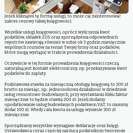
Jeżeli kliknąłeś tę formę usługi, to może cię zainteresować
zakres cenowy takiej księgowości.
Wszelkie usługi księgowości, oprócz wyliczenia kwot
podatków, składek ZUS oraz sporządzenia odpowiednich
rejestrów zawierają również w sobie ok 3 godzin miesięcznie
wspólnych rozmów na temat Twojej firmy oraz podatków,
które mogą wystąpić w trakcie prowadzenia działalności.
Oczywiście w tej formie prowadzenia księgowości rzeczą
naturalną jest kontakt elektroniczny, np. przekazywanie kwot
podatków do zapłaty.
Podstawowa stawka za miesięczną obsługę księgową to 200 zł
brutto za miesiąc, np.: jednoosobowa działalność w dziedzinie
usług remontowo-budowlanych, przy wystawianiu kliku faktur
miesięcznie to będzie stawka 200 zł. Jeżeli dodamy
opodatkowanie usług budowlanych podatkiem VAT, to musimy
dodać 100 zł. Wtedy cała kwota za usługę wyniesie 300 zł
miesięcznie.
Sporządzamy wszystkie wymagane deklaracje oraz księgi.
Ustawodawca coraz częściej narzuca podatnikom tworzenie